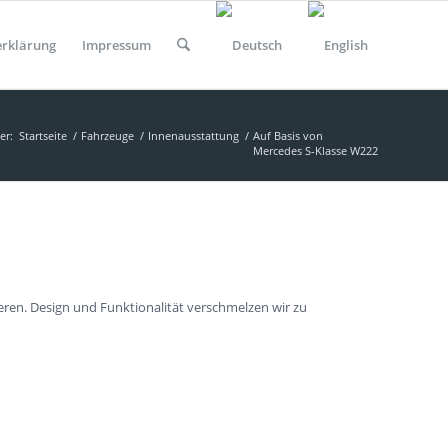
erklärung
Impressum
er:
Startseite
/
Fahrzeuge
/
Innenausstattung
/
Auf Basis von
Mercedes S-Klasse W222
ren. Design und Funktionalität verschmelzen wir zu