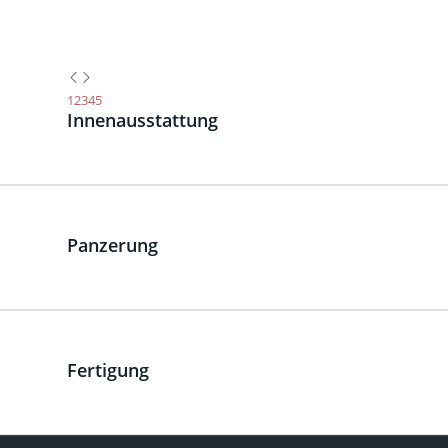
1
2
3
4
5
Innenausstattung
Panzerung
Fertigung