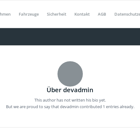
ehmen
Fahrzeuge
Sicherheit
Kontakt
AGB
Datenschutz
Über
devadmin
This author has not written his bio yet.
But we are proud to say that
devadmin
contributed 1 entries already.