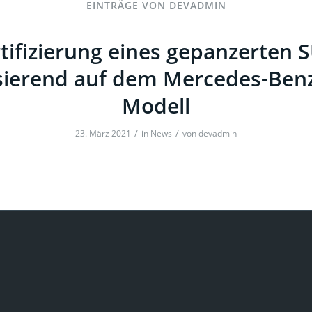
EINTRÄGE VON DEVADMIN
tifizierung eines gepanzerten 
sierend auf dem Mercedes-Benz
Modell
/
/
23. März 2021
in
News
von
devadmin