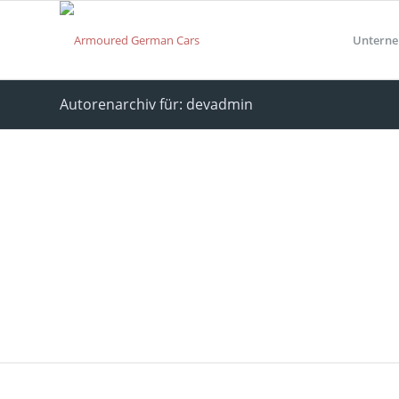
Untern
Autorenarchiv für: devadmin