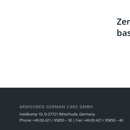
Zer
ba
ARMOURED GERMAN CARS GMBH
Heidkamp 10, D-27721 Ritterhude, Germany
Phone: +49 (0) 421 / 95850 – 30 | Fax: +49 (0) 421 / 95850 – 40